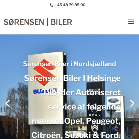
+45 48 79 85 00
Sørensen Biler i Nordsjælland
Sørensen Biler I Helsinge
Tilbyder Autoriseret
service af følgende
mærker Opel, Peugeot,
Citroën, Suzuki & Ford.