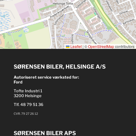
Leaflet
|
©
OpenStreetMap
contributors
SØRENSEN BILER, HELSINGE A/S
Autoriseret service værksted for:
Ford
Tofte Industri 1
3200 Helsinge
Tlf.
48 79 51 36
CVR. 79 27 26 12
SØRENSEN BILER APS