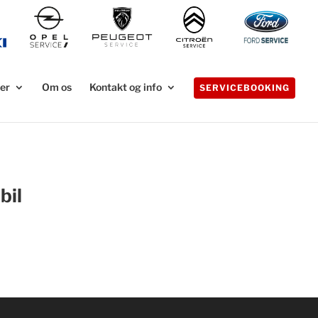
er
Om os
Kontakt og info
SERVICEBOOKING
bil