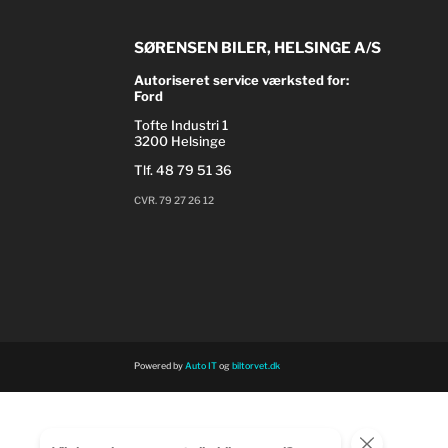
SØRENSEN BILER, HELSINGE A/S
Autoriseret service værksted for:
Ford
Tofte Industri 1
3200 Helsinge
Tlf.
48 79 51 36
CVR. 79 27 26 12
Powered by
Auto IT
og
biltorvet.dk