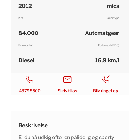
2012
mica
Km
Geartype
84.000
Automatgear
Brændstof
Forbrug (NEDC)
Diesel
16,9 km/l
48798500
Skriv til os
Bliv ringet op
Beskrivelse
Er du på udkig efter en pålidelig og sporty