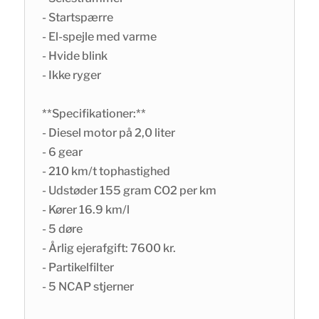
- Startspærre
- El-spejle med varme
- Hvide blink
- Ikke ryger
**Specifikationer:**
- Diesel motor på 2,0 liter
- 6 gear
- 210 km/t tophastighed
- Udstøder 155 gram CO2 per km
- Kører 16.9 km/l
- 5 døre
- Årlig ejerafgift: 7600 kr.
- Partikelfilter
- 5 NCAP stjerner