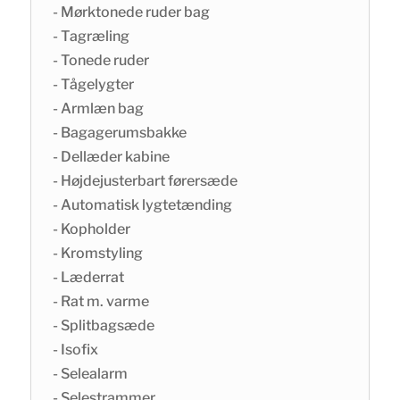
- Mørktonede ruder bag
- Tagræling
- Tonede ruder
- Tågelygter
- Armlæn bag
- Bagagerumsbakke
- Dellæder kabine
- Højdejusterbart førersæde
- Automatisk lygtetænding
- Kopholder
- Kromstyling
- Læderrat
- Rat m. varme
- Splitbagsæde
- Isofix
- Selealarm
- Selestrammer