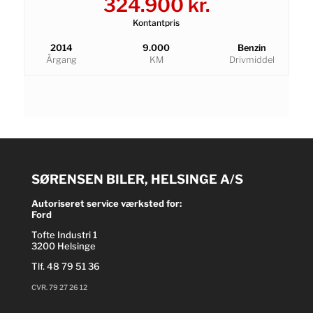
324.900 kr.
Kontantpris
2014
9.000
Benzin
Årgang
KM
Drivmiddel
SØRENSEN BILER, HELSINGE A/S
Autoriseret service værksted for:
Ford
Tofte Industri 1
3200 Helsinge
Tlf.
48 79 51 36
CVR. 79 27 26 12