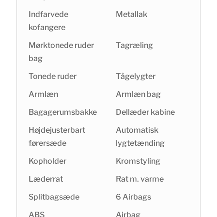
Indfarvede
Metallak
kofangere
Mørktonede ruder
Tagræling
bag
Tonede ruder
Tågelygter
Armlæn
Armlæn bag
Bagagerumsbakke
Dellæder kabine
Højdejusterbart
Automatisk
førersæde
lygtetænding
Kopholder
Kromstyling
Læderrat
Rat m. varme
Splitbagsæde
6 Airbags
ABS
Airbag