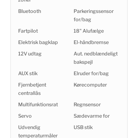
Bluetooth
Parkeringssensor
for/bag
Fartpilot
18" Alufælge
Elektrisk bagklap
El-håndbremse
12V udtag
Aut. nedblændeligt
bakspejl
AUX stik
Elruder for/bag
Fjernbetjent
Kørecomputer
centrallås
Multifunktionsrat
Regnsensor
Servo
Sædevarme for
Udvendig
USB stik
temperaturmåler