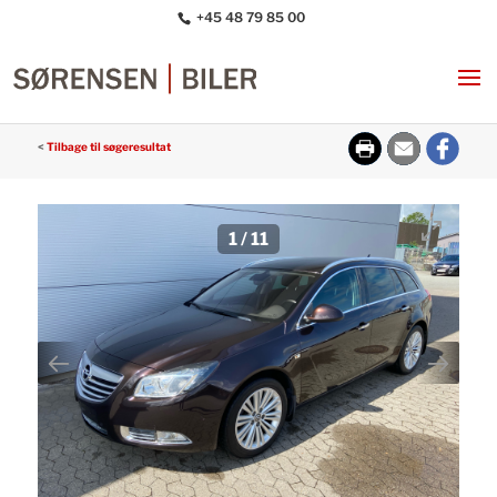
+45 48 79 85 00
<
Tilbage til søgeresultat
1
/
11