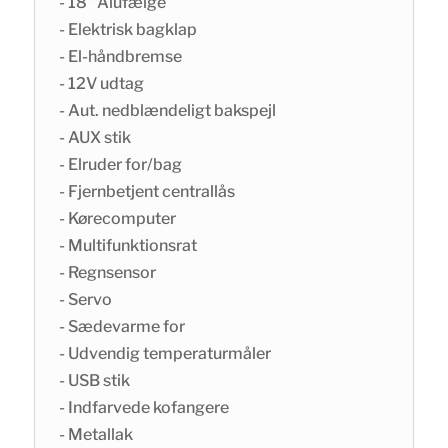
- 18" Alufælge
- Elektrisk bagklap
- El-håndbremse
- 12V udtag
- Aut. nedblændeligt bakspejl
- AUX stik
- Elruder for/bag
- Fjernbetjent centrallås
- Kørecomputer
- Multifunktionsrat
- Regnsensor
- Servo
- Sædevarme for
- Udvendig temperaturmåler
- USB stik
- Indfarvede kofangere
- Metallak