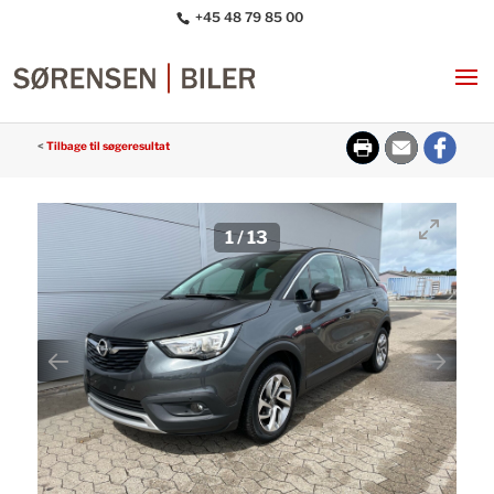
+45 48 79 85 00
<
Tilbage til søgeresultat
1
/
13