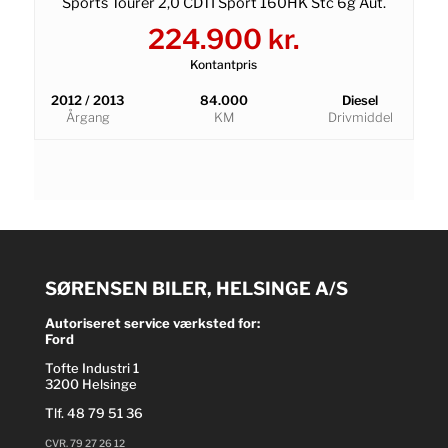
Sports Tourer 2,0 CDTI Sport 160HK Stc 6g Aut.
224.900 kr.
Kontantpris
2012 / 2013
84.000
Diesel
Årgang
KM
Drivmiddel
SØRENSEN BILER, HELSINGE A/S
Autoriseret service værksted for:
Ford
Tofte Industri 1
3200 Helsinge
Tlf.
48 79 51 36
CVR. 79 27 26 12