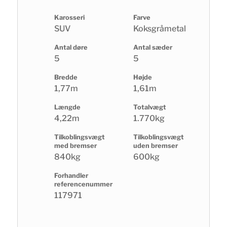
Karosseri
Farve
SUV
Koksgråmetal
Antal døre
Antal sæder
5
5
Bredde
Højde
1,77m
1,61m
Længde
Totalvægt
4,22m
1.770kg
Tilkoblingsvægt
Tilkoblingsvægt
med bremser
uden bremser
840kg
600kg
Forhandler
referencenummer
117971