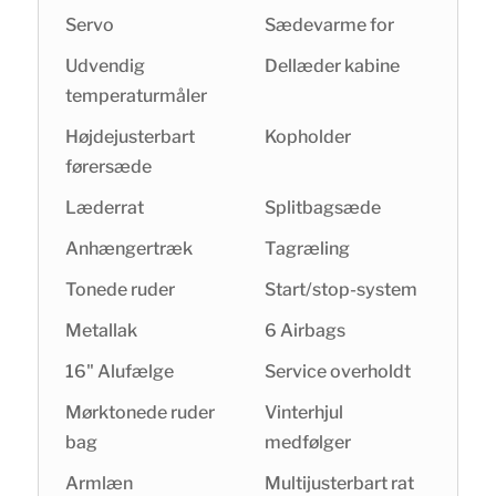
Servo
Sædevarme for
Udvendig
Dellæder kabine
temperaturmåler
Højdejusterbart
Kopholder
førersæde
Læderrat
Splitbagsæde
Anhængertræk
Tagræling
Tonede ruder
Start/stop-system
Metallak
6 Airbags
16" Alufælge
Service overholdt
Mørktonede ruder
Vinterhjul
bag
medfølger
Armlæn
Multijusterbart rat