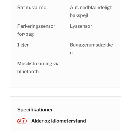
Rat m. varme
Aut. nedblændeligt
bakspejl
Parkeringssensor
Lyssensor
for/bag
1 ejer
Bagagerumsdække
n
Musikstreaming via
bluetooth
Specifikationer
Alder og kilometerstand