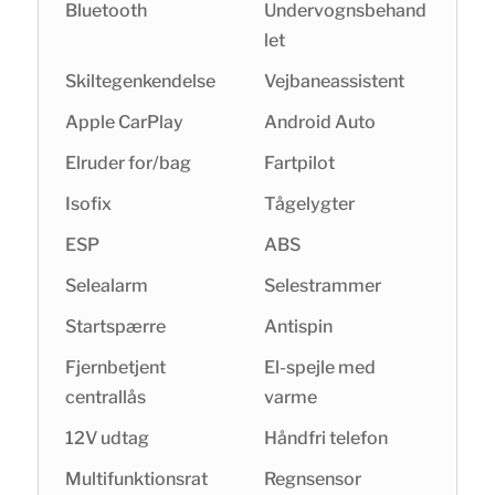
Bluetooth
Undervognsbehand
let
Skiltegenkendelse
Vejbaneassistent
Apple CarPlay
Android Auto
Elruder for/bag
Fartpilot
Isofix
Tågelygter
ESP
ABS
Selealarm
Selestrammer
Startspærre
Antispin
Fjernbetjent
El-spejle med
centrallås
varme
12V udtag
Håndfri telefon
Multifunktionsrat
Regnsensor